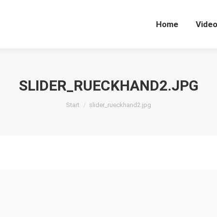
Home
Vide
SLIDER_RUECKHAND2.JPG
Sie befinden sich hier:
Start
slider_rueckhand2.jpg