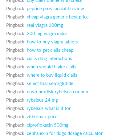
Pingback:
buy cialis online with check
Pingback:
peptide pros tadalafil review
Pingback:
cheap viagra generic best price
Pingback:
real viagra 100mg
Pingback:
200 mg viagra india
Pingback:
how to buy viagra tablets
Pingback:
how to get cialis cheap
Pingback:
cialis drug interactions
Pingback:
when should i take cialis
Pingback:
where to buy liquid cialis
Pingback:
select trial semaglutide
Pingback:
novo nordisk rybelsus coupon
Pingback:
rybelsus 24 mg
Pingback:
rybelsus what is it for
Pingback:
zithromax price
Pingback:
ciprofloxacin 500mg
Pingback:
cephalexin for dogs dosage calculator