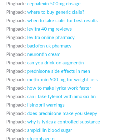
Pingback:
cephalexin 500mg dosage
Pingback:
where to buy generic cialis?
Pingback:
when to take cialis for best results
Pingback:
levitra 40 mg reviews
Pingback:
levitra online pharmacy
Pingback:
baclofen uk pharmacy
Pingback:
neurontin cream
Pingback:
can you drink on augmentin
Pingback:
prednisone side effects in men
Pingback:
metformin 500 mg for weight loss
Pingback:
how to make lyrica work faster
Pingback:
can i take tylenol with amoxicillin
Pingback:
lisinopril warnings
Pingback:
does prednisone make you sleepy
Pingback:
why is lyrica a controlled substance
Pingback:
ampicillin blood sugar
Pingback:
glucophage pl