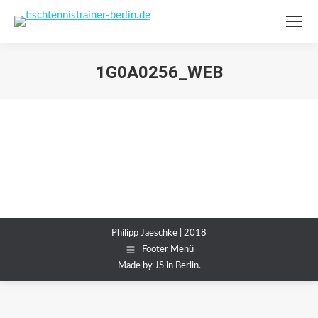
1G0A0256_WEB
Sie befinden sich hier:
Philipp Jaeschke | 2018
Footer Menü
Made by JS in Berlin.