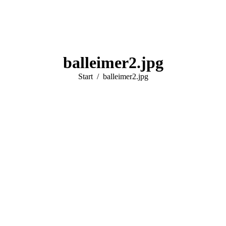
balleimer2.jpg
Sie befinden sich hier:
Start
balleimer2.jpg